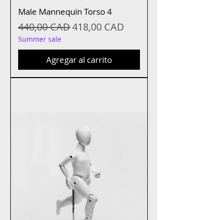
Male Mannequin Torso 4
Precio
Precio de oferta
440,00 CAD
418,00 CAD
Summer sale
Agregar al carrito