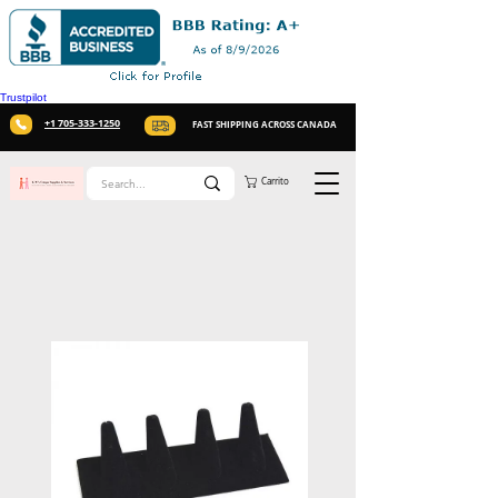
Trustpilot
+1 705-333-1250
FAST SHIPPING ACROSS CANADA
Carrito