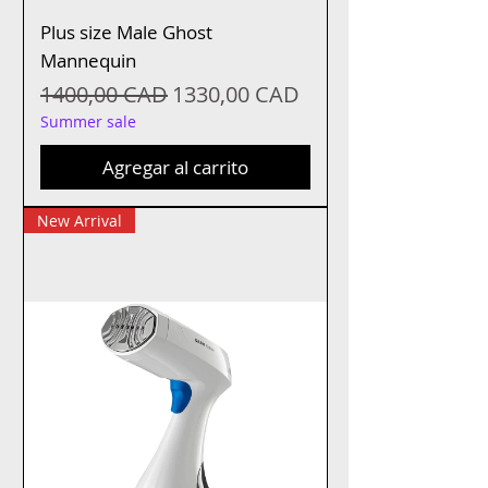
Plus size Male Ghost
Mannequin
Precio
Precio de oferta
1400,00 CAD
1330,00 CAD
Summer sale
Agregar al carrito
New Arrival