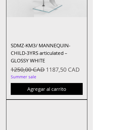
SDMZ-KM3/ MANNEQUIN-
CHILD-3YRS articulated –
GLOSSY WHITE
Precio
Precio de oferta
1250,00 CAD
1187,50 CAD
Summer sale
Agregar al carrito