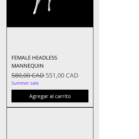
FEMALE HEADLESS
MANNEQUIN
Precio
Precio de oferta
580,00 CAD
551,00 CAD
Summer sale
Agregar al carrito