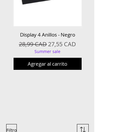
Display 4 Anillos - Negro
Display 4 Anillos - 
Precio
Precio de oferta
Precio
28,99 CAD
27,55 CAD
28,99 CAD
Summer sale
Agregar al carrito
Filtro