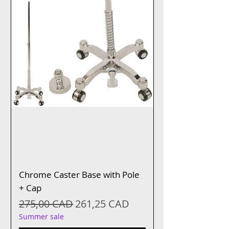
Chrome Caster Base with Pole
+ Cap
Precio
Precio de oferta
275,00 CAD
261,25 CAD
Summer sale