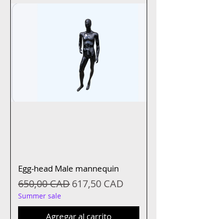
Egg-head Male mannequin
Precio
Precio de oferta
650,00 CAD
617,50 CAD
Summer sale
Agregar al carrito