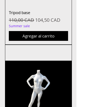
Tripod base
Precio
Precio de oferta
110,00 CAD
104,50 CAD
Summer sale
Agregar al carrito