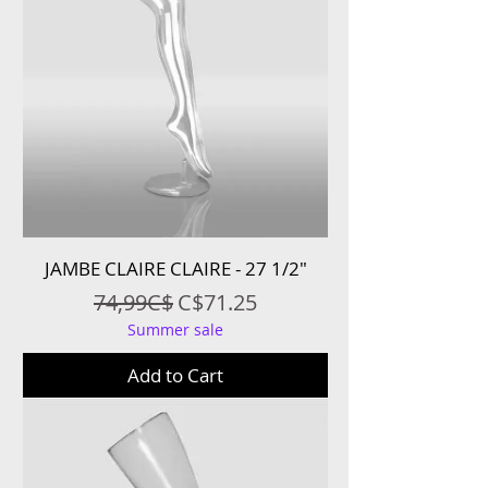
JAMBE CLAIRE CLAIRE - 27 1/2″
Regular Price
Sale Price
74,99C$
C$71.25
Summer sale
Add to Cart