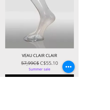
VEAU CLAIR CLAIR
Regular Price
Sale Price
57,99C$
C$55.10
Summer sale
Add to Cart