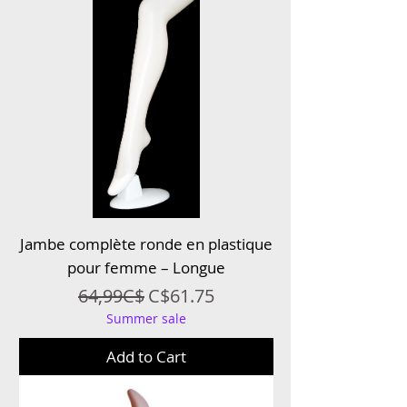
Jambe complète ronde en plastique
pour femme – Longue
Regular Price
Sale Price
64,99C$
C$61.75
Summer sale
Add to Cart