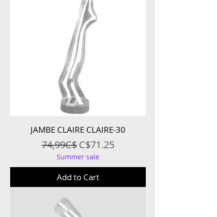
JAMBE CLAIRE CLAIRE-30
Regular Price
Sale Price
74,99C$
C$71.25
Summer sale
Add to Cart