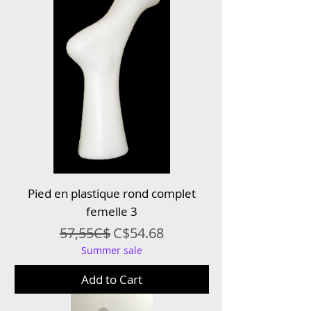
Pied en plastique rond complet
femelle 3
Regular Price
Sale Price
57,55C$
C$54.68
Summer sale
Add to Cart