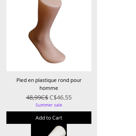
Pied en plastique rond pour
homme
Regular Price
Sale Price
48,99C$
C$46.55
Summer sale
Add to Cart