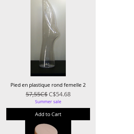
Pied en plastique rond femelle 2
Regular Price
Sale Price
57,55C$
C$54.68
Summer sale
Add to Cart