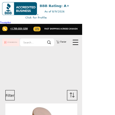
Trustpilot
+1 705-333-1250
FAST SHIPPING ACROSS CANADA
Panier
Filter