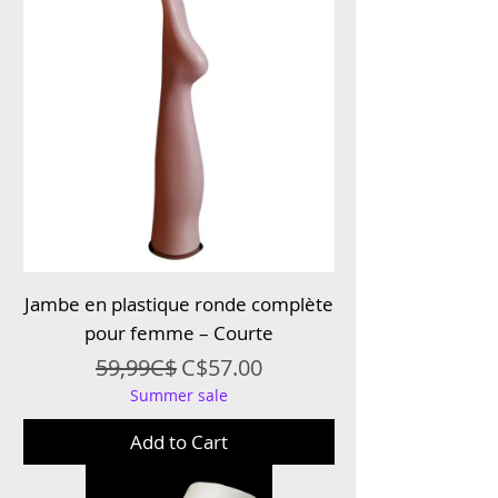
Jambe en plastique ronde complète
pour femme – Courte
Regular Price
Sale Price
59,99C$
C$57.00
Summer sale
Add to Cart