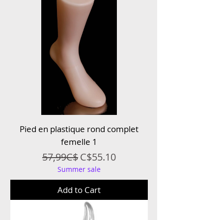
Pied en plastique rond complet
femelle 1
Regular Price
Sale Price
57,99C$
C$55.10
Summer sale
Add to Cart