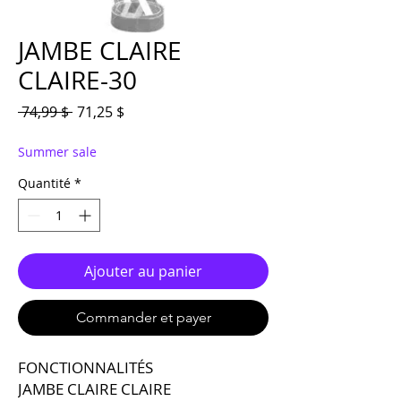
JAMBE CLAIRE
CLAIRE-30
Prix original
Prix promotionnel
 74,99 $ 
71,25 $
Summer sale
Quantité
*
Ajouter au panier
Commander et payer
FONCTIONNALITÉS
JAMBE CLAIRE CLAIRE