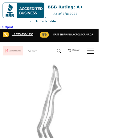
Trustpilot
+1 705-333-1250
FAST SHIPPING ACROSS CANADA
Panier