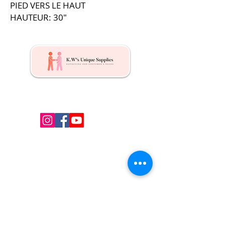
PIED VERS LE HAUT
HAUTEUR: 30″
Kw's Unique Supplies & Services is a retail displays
& fixtures online store to get mannequin, clothing
hangers, packaging supplies mailing supplies
QUICK LINKS
Shop
Services
About us
Contact Us