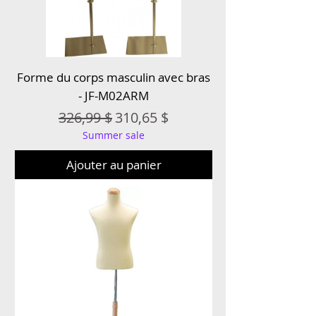
Forme du corps masculin avec bras
- JF-M02ARM
Prix original
Prix promotionnel
326,99 $
310,65 $
Summer sale
Ajouter au panier