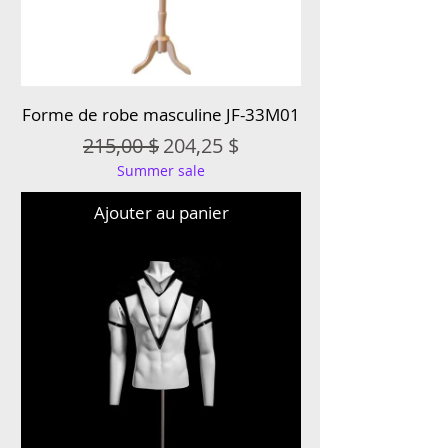
Forme de robe masculine JF-33M01
Prix original
Prix promotionnel
215,00 $
204,25 $
Summer sale
Ajouter au panier