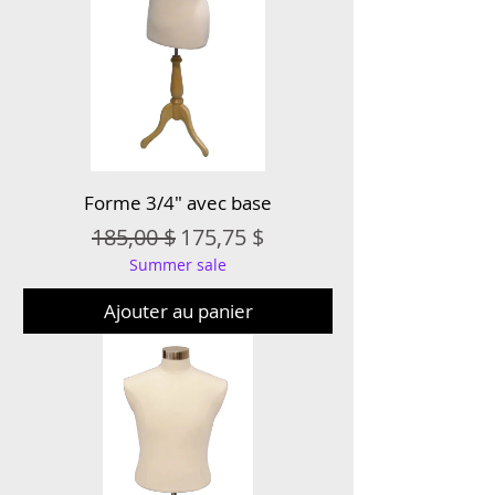
Forme 3/4″ avec base
Prix original
Prix promotionnel
185,00 $
175,75 $
Summer sale
Ajouter au panier