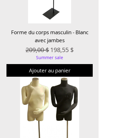
Forme du corps masculin - Blanc
avec jambes
Prix original
Prix promotionnel
209,00 $
198,55 $
Summer sale
Ajouter au panier