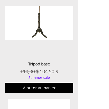
Tripod base
Prix original
Prix promotionnel
110,00 $
104,50 $
Summer sale
Ajouter au panier