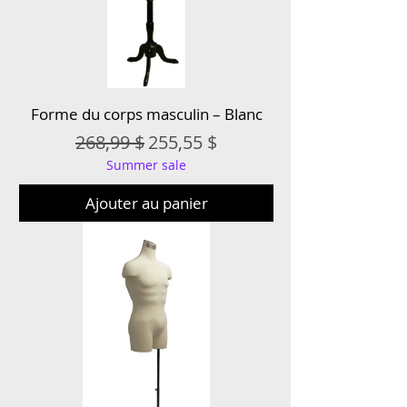
Forme du corps masculin – Blanc
Prix original
Prix promotionnel
268,99 $
255,55 $
Summer sale
Ajouter au panier