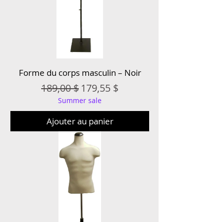
Forme du corps masculin – Noir
Prix original
Prix promotionnel
189,00 $
179,55 $
Summer sale
Ajouter au panier