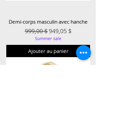
Demi-corps masculin avec hanche
Prix original
Prix promotionnel
999,00 $
949,05 $
Summer sale
Ajouter au panier