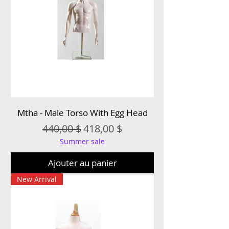
Mtha - Male Torso With Egg Head
Prix original
Prix promotionnel
440,00 $
418,00 $
Summer sale
Ajouter au panier
New Arrival