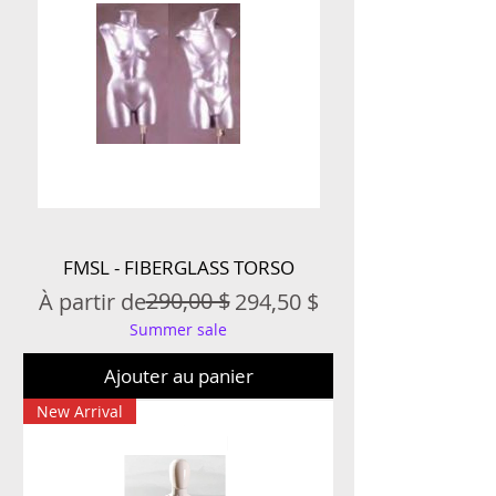
FMSL - FIBERGLASS TORSO
Prix original
Prix promotionnel
290,00 $
À partir de
294,50 $
Summer sale
Ajouter au panier
New Arrival