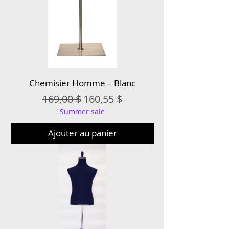
Chemisier Homme – Blanc
Prix original
Prix promotionnel
169,00 $
160,55 $
Summer sale
Ajouter au panier