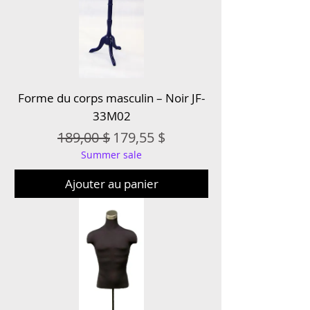
Forme du corps masculin – Noir JF-
33M02
Prix original
Prix promotionnel
189,00 $
179,55 $
Summer sale
Ajouter au panier