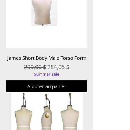
James Short Body Male Torso Form
Prix original
Prix promotionnel
299,00 $
284,05 $
Summer sale
Ajouter au panier