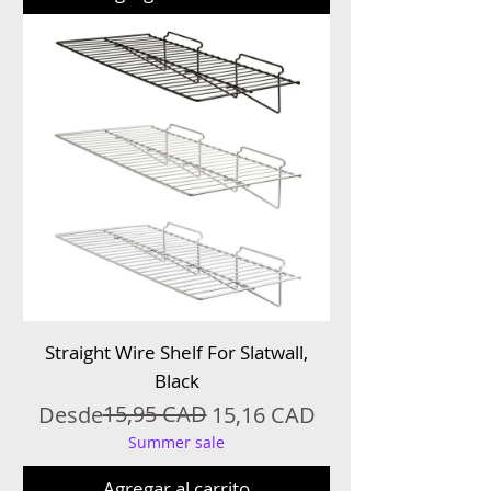
Straight Wire Shelf For Slatwall,
Black
Precio
Precio de oferta
15,95 CAD
Desde
15,16 CAD
Summer sale
Agregar al carrito