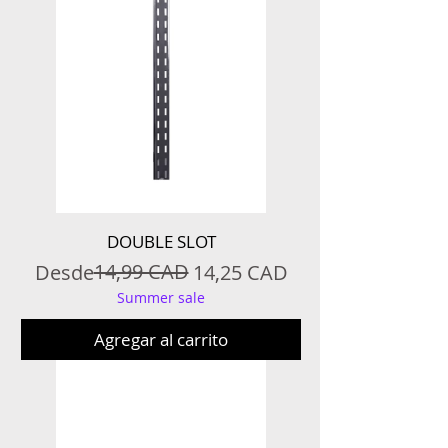
DOUBLE SLOT
Precio
Precio de oferta
14,99 CAD
Desde
14,25 CAD
Summer sale
Agregar al carrito