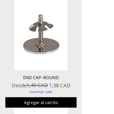
END CAP- ROUND
Precio
Precio de oferta
1,45 CAD
Desde
1,38 CAD
Summer sale
Agregar al carrito