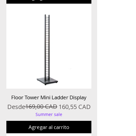
Floor Tower Mini Ladder Display
Precio
Precio de oferta
169,00 CAD
Desde
160,55 CAD
Summer sale
Agregar al carrito