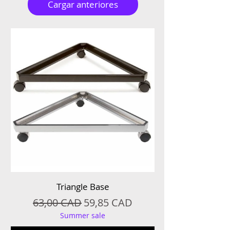
Cargar anteriores
Triangle Base
Precio
Precio de oferta
63,00 CAD
59,85 CAD
Summer sale