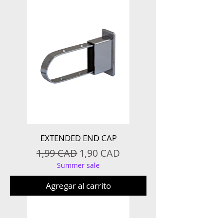
EXTENDED END CAP
Precio
Precio de oferta
1,99 CAD
1,90 CAD
Summer sale
Agregar al carrito