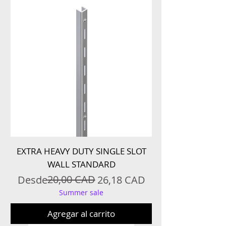
EXTRA HEAVY DUTY SINGLE SLOT
WALL STANDARD
Precio
Precio de oferta
20,00 CAD
Desde
26,18 CAD
Summer sale
Agregar al carrito