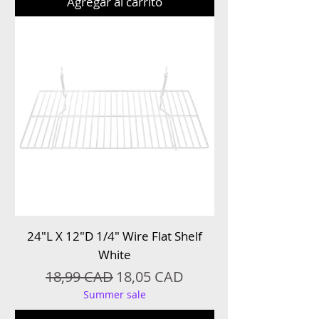
Agregar al carrito
24″L X 12″D 1/4″ Wire Flat Shelf
White
Precio
Precio de oferta
18,99 CAD
18,05 CAD
Summer sale