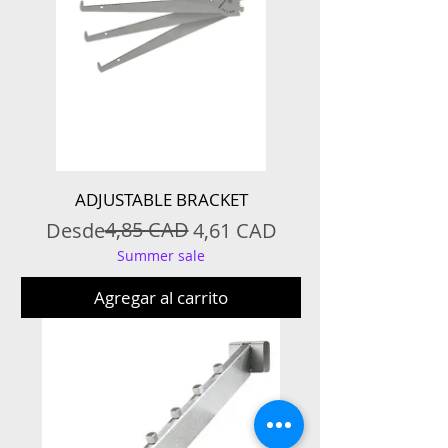
ADJUSTABLE BRACKET
Precio
Precio de oferta
4,85 CAD
Desde
4,61 CAD
Summer sale
Agregar al carrito