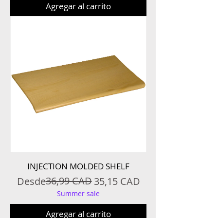
Agregar al carrito
INJECTION MOLDED SHELF
Precio
Precio de oferta
36,99 CAD
Desde
35,15 CAD
Summer sale
Agregar al carrito