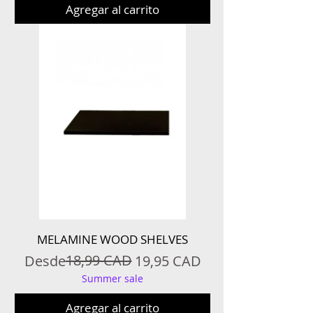
Agregar al carrito
MELAMINE WOOD SHELVES
Precio
Precio de oferta
18,99 CAD
Desde
19,95 CAD
Summer sale
Agregar al carrito