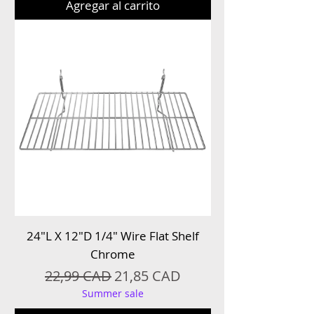
Agregar al carrito
24″L X 12″D 1/4″ Wire Flat Shelf
Chrome
Precio
Precio de oferta
22,99 CAD
21,85 CAD
Summer sale