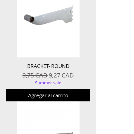
BRACKET- ROUND
Precio
Precio de oferta
9,75 CAD
9,27 CAD
Summer sale
Agregar al carrito