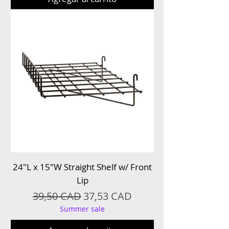
24″L x 15″W Straight Shelf w/ Front
Lip
Precio
Precio de oferta
39,50 CAD
37,53 CAD
Summer sale