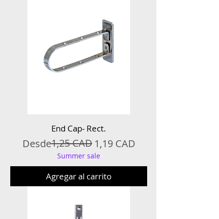
End Cap- Rect.
Precio
Precio de oferta
1,25 CAD
Desde
1,19 CAD
Summer sale
Agregar al carrito