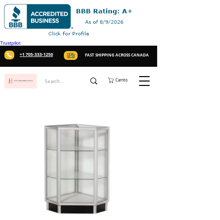
Trustpilot
+1 705-333-1250
FAST SHIPPING ACROSS CANADA
Carrito