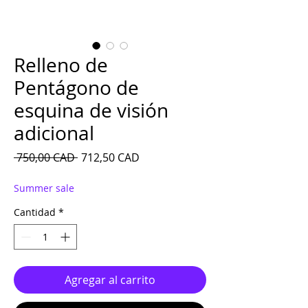
Relleno de
Pentágono de
esquina de visión
adicional
Precio
Precio de oferta
 750,00 CAD 
712,50 CAD
Summer sale
Cantidad
*
Agregar al carrito