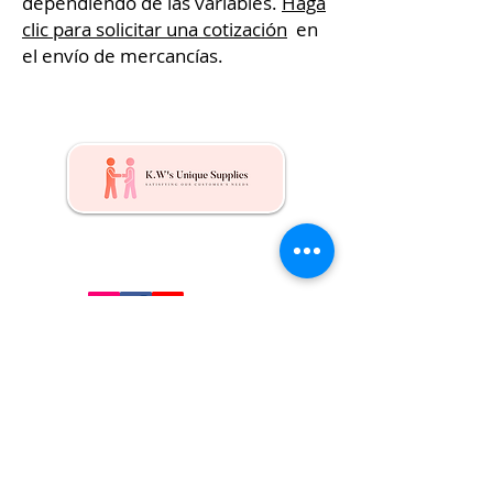
dependiendo de las variables.
Haga
clic para solicitar una cotización
en
el envío de mercancías.
Kw's Unique Supplies & Services is a retail displays
& fixtures online store to get mannequin, clothing
hangers, packaging supplies mailing supplies
QUICK LINKS
Shop
Services
About us